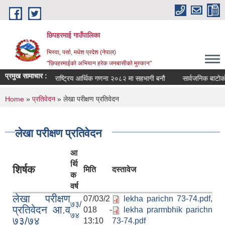
Skip to main content
छिपहरमाई गाउँपालिका
भिस्वा, पर्सा, मधेश प्रदेश (नेपाल)
"छिपहरमाईको अभियान हरेक जनबासीको मुस्कान"
प्रमुख सामाचार :
बैठक सम्बन्धमा
राष्ट्रिय आर्थिक गणना २०८२ मा सहभागी बनौ
सार्वजनिक बाटोको
You are here
Home
»
प्रतिवेदन
» लेखा परीक्षण प्रतिवेदन
लेखा परीक्षण प्रतिवेदन
आ
र्थि
शिर्षक
मिति
दस्तावेज
क
वर्ष
लेखा परीक्षण
07/03/2
lekha parichn 73-74.pdf
,
७३/
प्रतिवेदन आ.व
018 -
lekha prarmbhik parichn
७४
७३/७४
13:10
73-74.pdf