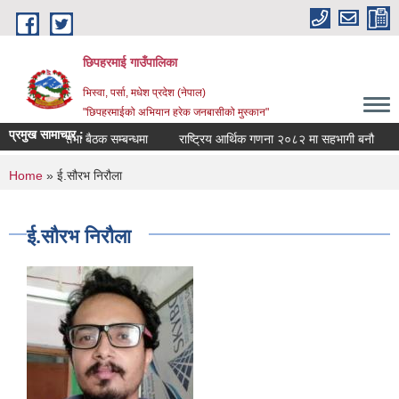
Skip to main content
छिपहरमाई गाउँपालिका
भिस्वा, पर्सा, मधेश प्रदेश (नेपाल)
"छिपहरमाईको अभियान हरेक जनबासीको मुस्कान"
प्रमुख सामाचार :
गाउँ सभा बैठक सम्बन्धमा
राष्ट्रिय आर्थिक गणना २०८२ मा सहभागी बनौ
You are here
Home
» ई.सौरभ निरौला
ई.सौरभ निरौला