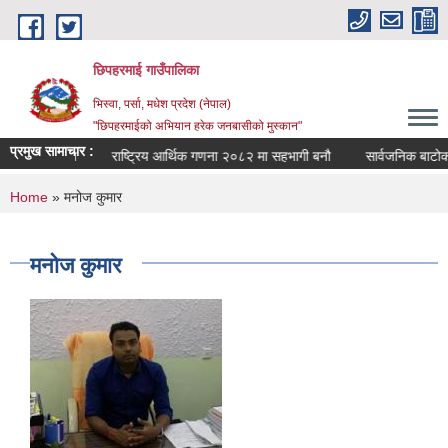
Skip to main content
छिपहरमाई गाउँपालिका
भिस्वा, पर्सा, मधेश प्रदेश (नेपाल)
"छिपहरमाईको अभियान हरेक जनबासीको मुस्कान"
प्रमुख सामाचार :
बैठक सम्बन्धमा
राष्ट्रिय आर्थिक गणना २०८२ मा सहभागी बनौ
सार्वजनिक बाटोको
You are here
Home
» मनोज कुमार
मनोज कुमार